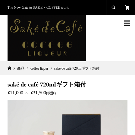

The New Gate to SAKE × COFFEE world

商品
coffee liquer
saké de café 720mlギフト箱付
saké de café 720mlギフト箱付
¥11,000 ～ ¥31,500
(税別)