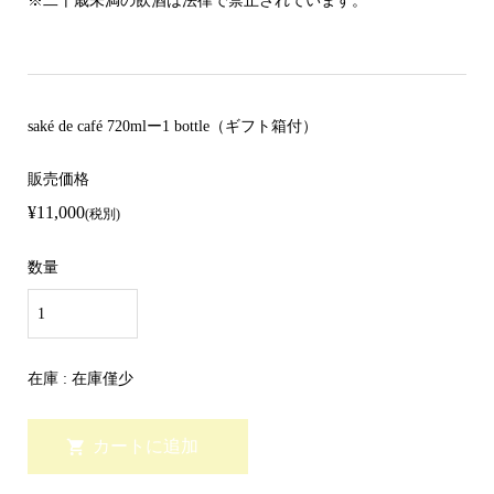
※二十歳未満の飲酒は法律で禁止されています。
saké de café 720mlー1 bottle（ギフト箱付）
販売価格
¥11,000
(税別)
数量
在庫 : 在庫僅少